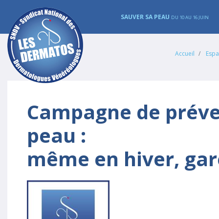
SAUVER SA PEAU
DU 10 AU 16 JUIN
Accueil
Espa
Campagne de préven
peau :
même en hiver, gar