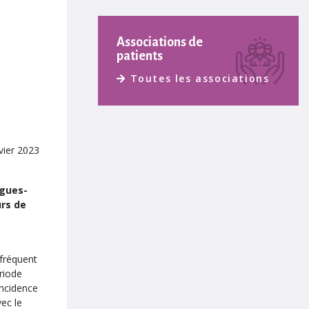
Associations de
patients
Toutes les associations
vier 2023
ogues-
urs de
 fréquent
ériode
incidence
ec le