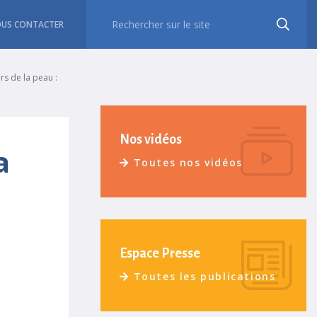
US CONTACTER
s de la peau :
Nos vidéos
a
Toutes nos vidéos
Espace Presse
Toutes les publications