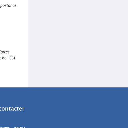
importance
laires
de l’ESI.
contacter