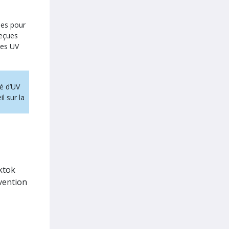
les pour
reçues
les UV
té d’UV
l sur la
iktok
vention