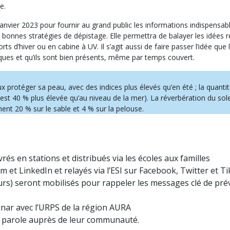
e.
 janvier 2023 pour fournir au grand public les informations indispensab
 les bonnes stratégies de dépistage. Elle permettra de balayer les idées 
s d’hiver ou en cabine à UV. Il s’agit aussi de faire passer l’idée que 
ques et qu’ils sont bien présents, même par temps couvert.
 protéger sa peau, avec des indices plus élevés qu’en été ; la quanti
st 40 % plus élevée qu’au niveau de la mer). La réverbération du solei
nt 20 % sur le sable et 4 % sur la pelouse.
vrés en stations et distribués via les écoles aux familles
 et LinkedIn et relayés via l’ESI sur Facebook, Twitter et T
rs) seront mobilisés pour rappeler les messages clé de pré
inar avec l’URPS de la région AURA
e parole auprès de leur communauté.