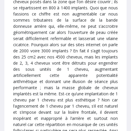
cheveux posés dans la zone que l’on désire couvrir ; ils
se répartissent en 800 à 1400 implants. Quoi que nous
fassions ce chiffre est non augmentable car nous
sommes tributaires de la surface de la bande
donneuse arrière qui, elle-même, ne peut s’accroitre
géométriquement car alors l’ouverture de peau créée
serait difficilement refermable et laisserait une vilaine
cicatrice. Pourquoi alors sur des sites internet on parle
de 2000 voire 3000 implants ? En fait il s’agit toujours
des 25 cm2 avec nos 4500 cheveux, mais les implants
de 2, 3, 4 cheveux vont être détruits pour engendrer
des sous unités de 1 cheveu, augmentant
artificiellement cette apparente potentialité
arithmétique et donnant une illusion de séance plus
performante ; mais la masse globale de cheveux
implantés est la même. Est-ce qu’une implantation de 1
cheveu par 1 cheveu est plus esthétique ? Non car
l’agencement de 1 cheveu par 1 cheveu, s’il est naturel
et s’impose devant sur la lisière frontale, il devient
inopérant et inapproprié à l’arrière et surtout non
naturel car cette répartition en mosaïque de ces unités
folliculaires si particulière ne sera plus respectée. Ainsi