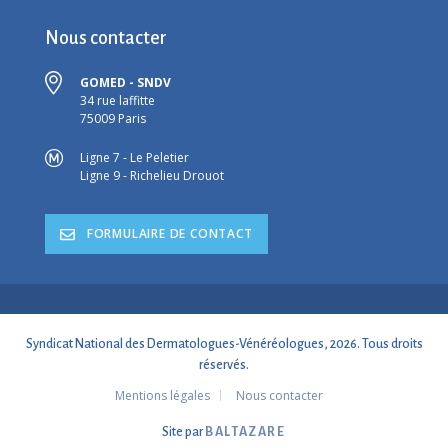
Nous contacter
GOMED - SNDV
34 rue laffitte
75009 Paris
Ligne 7 - Le Peletier
Ligne 9 - Richelieu Drouot
FORMULAIRE DE CONTACT
Syndicat National des Dermatologues-Vénéréologues, 2026. Tous droits
réservés.
Mentions légales
Nous contacter
Site par
BALTAZARE