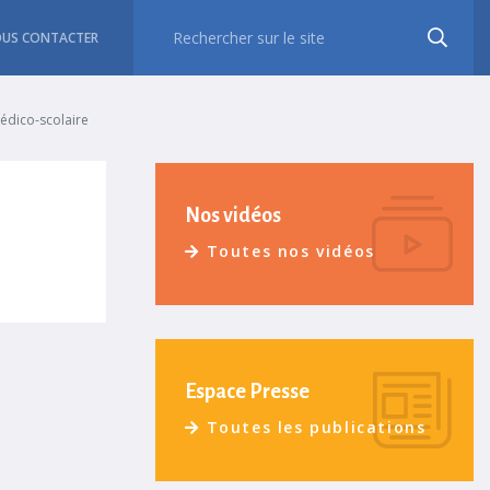
US CONTACTER
édico-scolaire
Nos vidéos
Toutes nos vidéos
Espace Presse
Toutes les publications