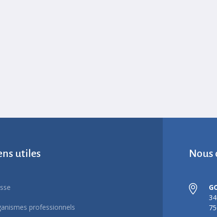
ens utiles
Nous 
sse
G
34
anismes professionnels
75