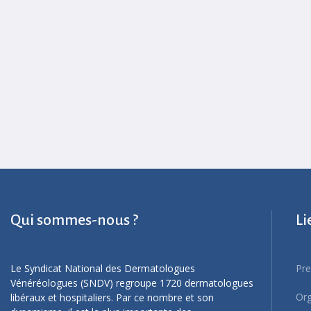
Qui sommes-nous ?
Li
Le Syndicat National des Dermatologues
Pre
Vénéréologues (SNDV) regroupe 1720 dermatologues
Org
libéraux et hospitaliers. Par ce nombre et son