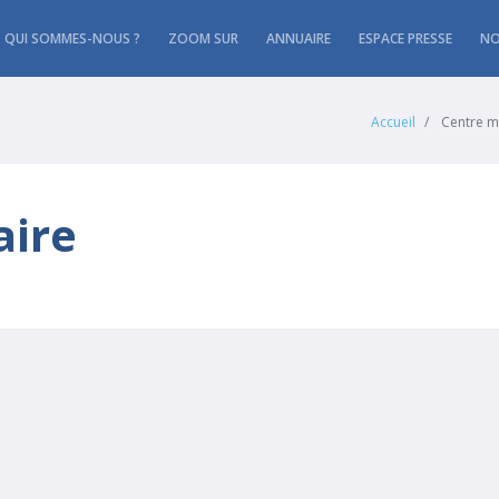
QUI SOMMES-NOUS ?
ZOOM SUR
ANNUAIRE
ESPACE PRESSE
NO
Accueil
Centre m
aire